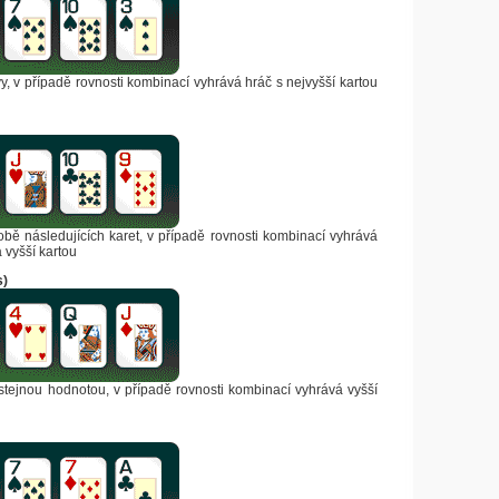
vy, v případě rovnosti kombinací vyhrává hráč s nejvyšší kartou
obě následujících karet, v případě rovnosti kombinací vyhrává
vyšší kartou
s)
se stejnou hodnotou, v případě rovnosti kombinací vyhrává vyšší