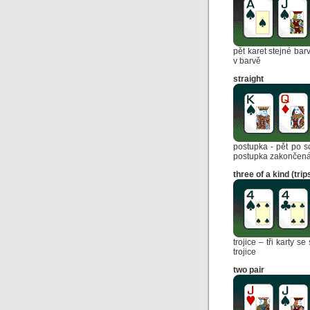
pět karet stejné bar
v barvě
straight
postupka - pět po s
postupka zakončená 
three of a kind (trip
trojice – tři karty 
trojice
two pair