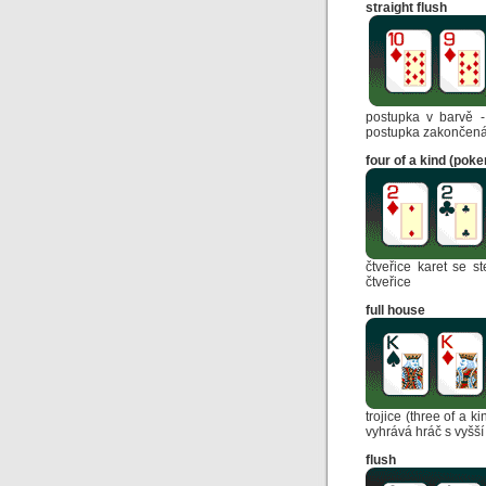
straight flush
postupka v barvě -
postupka zakončená 
four of a kind (poke
čtveřice karet se s
čtveřice
full house
trojice (three of a 
vyhrává hráč s vyšší t
flush