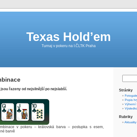
Texas Hold’em
Turnaj v pokeru na I.ČLTK Praha
mbinace
sou řazeny od nejsilnější po nejslabší.
Stránky
Fotogale
Popis hr
Výherní
Výsledko
Rubriky
Aktuality
kombinace v pokeru – královská barva – postupka s esem,
jné barvě