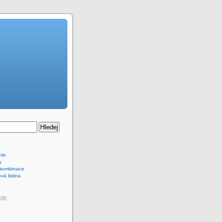
rie
y
 kombinace
vá listina
(3)